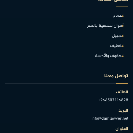
الدمام
أحوال شخصية بالخبر
الجبيل
القطيف
الهفوف والأحساء
تواصل معنا
الهاتف
+966507116828
البريد
info@damlawyer.net
العنوان