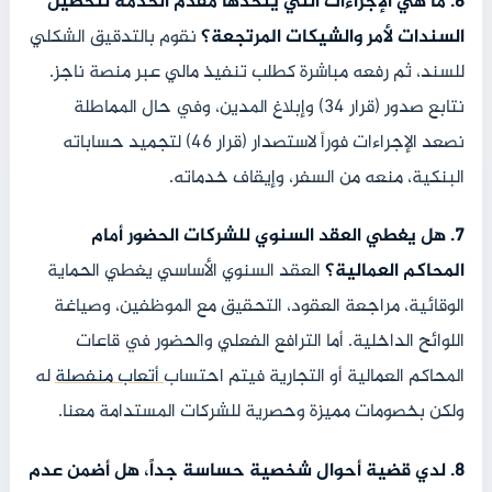
6. ما هي الإجراءات التي يتخذها مقدم الخدمة لتحصيل
السندات لأمر والشيكات المرتجعة؟
نقوم بالتدقيق الشكلي
للسند، ثم رفعه مباشرة كطلب تنفيذ مالي عبر منصة ناجز.
نتابع صدور (قرار 34) وإبلاغ المدين، وفي حال المماطلة
نصعد الإجراءات فوراً لاستصدار (قرار 46) لتجميد حساباته
البنكية، منعه من السفر، وإيقاف خدماته.
7. هل يغطي العقد السنوي للشركات الحضور أمام
المحاكم العمالية؟
العقد السنوي الأساسي يغطي الحماية
الوقائية، مراجعة العقود، التحقيق مع الموظفين، وصياغة
اللوائح الداخلية. أما الترافع الفعلي والحضور في قاعات
المحاكم العمالية أو التجارية فيتم احتساب
أتعاب منفصلة
له
ولكن بخصومات مميزة وحصرية للشركات المستدامة معنا.
8. لدي قضية أحوال شخصية حساسة جداً، هل أضمن عدم