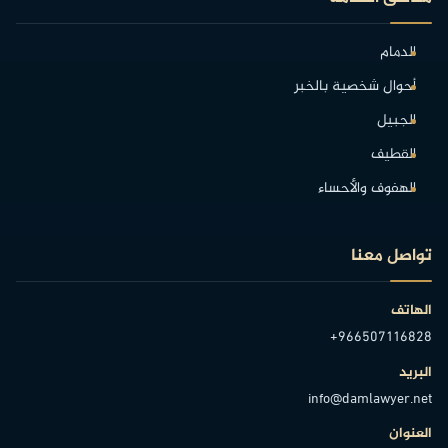
الدمام
أحوال شخصية بالخبر
الجبيل
القطيف
الهفوف والأحساء
تواصل معنا
الهاتف
+966507116828
البريد
info@damlawyer.net
العنوان