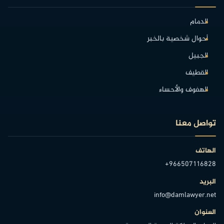
الدمام
أحوال شخصية بالخبر
الجبيل
القطيف
الهفوف والأحساء
تواصل معنا
الهاتف
+966507116828
البريد
info@damlawyer.net
العنوان