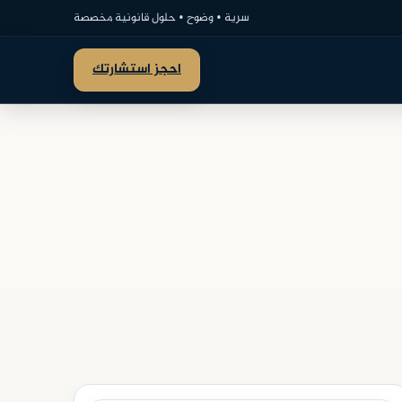
سرية • وضوح • حلول قانونية مخصصة
احجز استشارتك