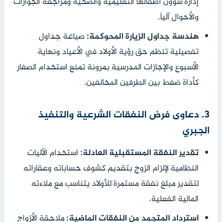
إدارة شؤون أطفالها التعليمية والصحية ومراجعة الجوازات
والأحوال آلياً.
هندسة جداول الزيارة المحوكمة:
صياغة جداول
تفصيلية تنظم حق رؤية الأولاد في الأعياد ونهاية
الأسبوع والإجازات المدرسية بمرونة تمنع استخدام الصغار
كأداة ضغط بين الطرفين المخالفين.
3. دعاوى فرض النفقات الشرعية والتنفيذ
الجبري
تقدير النفقة المستقبلية العادلة:
استخدام الآليات
النظامية لإلزام الزوج بتقديم كشوف حساباته وعقاراته
لتقدير مبلغ نفقة مستمرة للأولاد يتناسب مع ملاءته
المالية الفعلية.
استرداد المتجمد من النفقات الماضية:
ملاحقة الأزواج