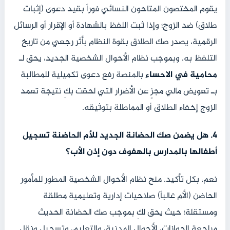
يقوم المختصون المتاحون النسائي فوراً بقيد دعوى (إثبات
طلاق) ضد الزوج؛ وإذا ثبت اللفظ بالشهادة أو الإقرار أو الرسائل
الرقمية، يصدر صك الطلاق بقوة النظام بأثر رجعي من تاريخ
التلفظ به. وبموجب نظام الأحوال الشخصية الجديد، يحق لـ
محامية في الاحساء
بالمنصة رفع دعوى تكميلية للمطالبة
بـ تعويض مالي مجزٍ عن الأضرار التي لحقت بكِ نتيجة تعمد
الزوج إخفاء الطلاق أو المماطلة بتوثيقه.
4. هل يضمن صك الحضانة الجديد للأم الحاضنة تسجيل
أطفالها بالمدارس بالهفوف دون إذن الأب؟
نعم، بكل تأكيد. منح نظام الأحوال الشخصية المطور للمأمور
الحاضن (الأم غالباً) صلاحيات إدارية وتعليمية مطلقة
ومستقلة؛ حيث يحق لكِ بموجب صك الحضانة الحديث
مراجعة الجوازات، الأحوال المدنية، والتعليم، وتسجيل ونقل