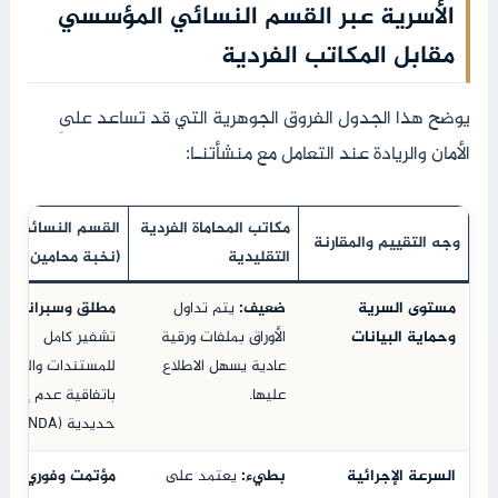
الأسرية عبر القسم النسائي المؤسسي
مقابل المكاتب الفردية
يوضح هذا الجدول الفروق الجوهرية التي قد تساعد علىِ
الأمان والريادة عند التعامل مع منشأتنـا:
مكاتب المحاماة الفردية
القسم النسائي بـ
وجه التقييم والمقارنة
التقليدية
(نخبة محامين الأحس
مستوى السرية
ضعيف:
يتم تداول
مطلق وسبراني:
وحماية البيانات
الأوراق بملفات ورقية
تشفير كامل
عادية يسهل الاطلاع
للمستندات والرسائ
عليها.
باتفاقية عدم إفصا
حديدية (NDA).
السرعة الإجرائية
بطيء:
يعتمد على
مؤتمت وفوري:
قيد