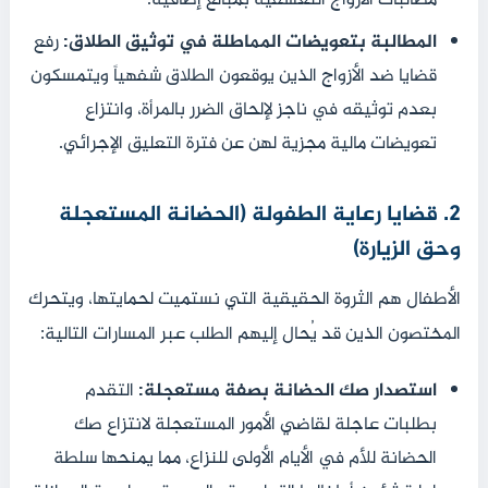
المطالبة بتعويضات المماطلة في توثيق الطلاق:
رفع
قضايا ضد الأزواج الذين يوقعون الطلاق شفهياً ويتمسكون
بعدم توثيقه في ناجز لإلحاق الضرر بالمرأة، وانتزاع
تعويضات مالية مجزية لهن عن فترة التعليق الإجرائي.
2. قضايا رعاية الطفولة (الحضانة المستعجلة
وحق الزيارة)
الأطفال هم الثروة الحقيقية التي نستميت لحمايتها، ويتحرك
المختصون الذين قد يُحال إليهم الطلب عبر المسارات التالية:
استصدار صك الحضانة بصفة مستعجلة:
التقدم
بطلبات عاجلة لقاضي الأمور المستعجلة لانتزاع صك
الحضانة للأم في الأيام الأولى للنزاع، مما يمنحها سلطة