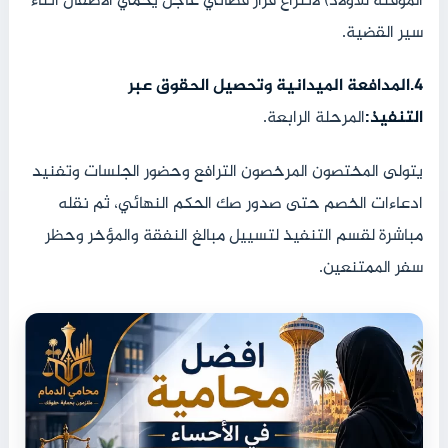
المؤقتة للأولاد) لانتزاع قرار قضائي عاجل يحمي الأطفال أثناء
سير القضية.
‫4.المدافعة الميدانية وتحصيل الحقوق عبر
التنفيذ:
‏المرحلة الرابعة.
يتولى المختصون المرخصون الترافع وحضور الجلسات وتفنيد
ادعاءات الخصم حتى صدور صك الحكم النهائي، ثم نقله
مباشرة لقسم التنفيذ لتسييل مبالغ النفقة والمؤخر وحظر
سفر الممتنعين.