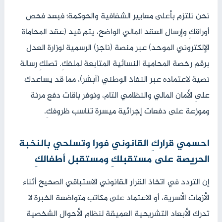
نحن نلتزم بأعلى معايير الشفافية والحوكمة؛ فبعد فحص
أوراقكِ وإرسال العقد المالي الواضح، يتم قيد (عقد المحاماة
الإلكتروني الموحد) عبر منصة (ناجز) الرسمية لوزارة العدل
برقم رخصة المحامية النسائية المتابعة لملفكِ. تصلكِ رسالة
نصية لاعتماده عبر النفاذ الوطني (أبشر)، مما قد يساعدك
علىِ الأمان المالي والنظامي التام، ونوفر باقات دفع مرنة
وموزعة على دفعات إجرائية ميسرة تناسب ظروفكِ.
احسمي قراركِ القانوني فورا وتسلحي بالنخبة
الحريصة على مستقبلكِ ومستقبل أطفالكِ
إن التردد في اتخاذ القرار القانوني الاستباقي الصحيح أثناء
الأزمات الأسرية، أو الاعتماد على مكاتب متواضعة الخبرة لا
تدرك الأبعاد التشريحية العميقة لنظام الأحوال الشخصية