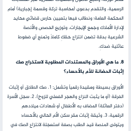
الرسمية، والتقدم بدعوى (محاسبة تركة وقسمة إجبارية) أمام
المحكمة العامة؛ ونطالب فيها بتعيين حارس قضائي محايد
لإدارة الأملاك وجمع الإيجارات، وتوزيع الحصص والأنصة
الشرعية بدقة تضمن انتزاع حقكِ كاملاً وتمنع أي ضغوط
عائلية ضدكِ.
8. ما هي الأوراق والمستندات المطلوبة لاستخراج صك
إثبات الحضانة للأم بالأحساء؟
الأوراق بسيطة ومقيدة رقمياً وتشمل: 1. صك الطلاق أو إثبات
الفرقة (أو ما يثبت النزاع والهجر الفعلي للزوج)، 2. سجل الأسرة
(دفتر العائلة) المضاف به الأطفال أو شهادات ميلادهم
الرقمية، 3. وثيقة إثبات مقر سكن الأم الحالي بالأحساء؛
ويتولى المنصة قيد الطلب بصفة استعجلة لانتزاع الصك في