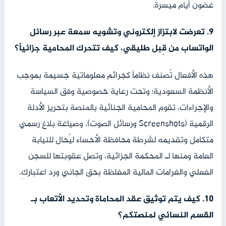
غضون أيام ميسرة.
9. تعرضت لابتزاز إلكتروني وتشويه سمعة عبر رسائل
الواتساب من قِبل طليقي، كيف تتحرك المحامية جزائياً؟
هذه الأفعال تُصنف نظاماً كجرائم معلوماتية جسيمة بموجب
الأنظمة السعودية؛ وتحت رعاية خصوصية وفق السياسة
والإجراءات، تقوم المحامية الجنائية بالمنصة بتحريز الأدلة
الرقمية (Screenshots ورسائل الصوت)، وصياغة بلاغ رسمي
متكامل وتقديمه لشرطة محافظة الأحساء ليُحال للنيابة
العامة ومنها لـ المحكمة الجزائية، وتصل عقوبتها للسجن
الفعلي والغرامات المالية المغلظة بحق الجاني ورد اعتباركِ.
10. كيف يتم توثيق عقد المحاماة وتحديد الأتعاب بـ
القسم النسائي لمنصتكم؟