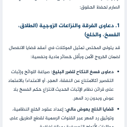
الصارم لحفظ الحقوق:
1. دعاوى الفرقة والنزاعات الزوجية (الطلاق،
الفسخ، والخلع)
قد يتولى المختص تمثيل الموكلات في أعقد قضايا الانفصال
لضمان الخروج الآمن وبأقل خسائر مادية ونفسية:
دعاوى فسخ النكاح للضرر البليغ:
صياغة اللوائح وإثبات
التقصير (كالامتناع عن النفقة، الهجر، أو الاعتداء) بالاعتماد
على قرائن نظام الإثبات الحديث لانتزاع حكم الفسخ بلا
عوض وبدون رد المهر.
قضايا الخلع بعوض مالي:
إعداد عقود الخلع النظامية،
وتوثيق رد المهر عبر القنوات الرسمية لقطع الطريق على
مطالبات الأزواج التعسفية بمبالغ إضافية.