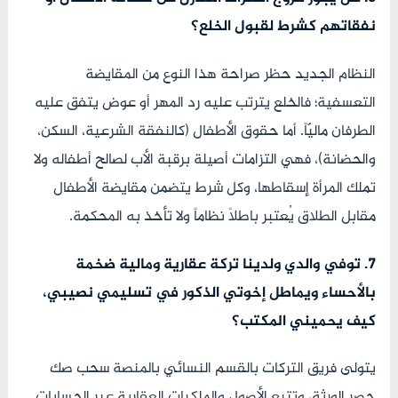
نفقاتهم كشرط لقبول الخلع؟
النظام الجديد حظر صراحة هذا النوع من المقايضة
التعسفية؛ فالخلع يترتب عليه رد المهر أو عوض يتفق عليه
الطرفان ماليّاً. أما حقوق الأطفال (كالنفقة الشرعية، السكن،
والحضانة)، فهي التزامات أصيلة برقبة الأب لصالح أطفاله ولا
تملك المرأة إسقاطها، وكل شرط يتضمن مقايضة الأطفال
مقابل الطلاق يُعتبر باطلاً نظاماً ولا تأخذ به المحكمة.
7. توفي والدي ولدينا تركة عقارية ومالية ضخمة
بالأحساء ويماطل إخوتي الذكور في تسليمي نصيبي،
كيف يحميني المكتب؟
يتولى فريق التركات بالقسم النسائي بالمنصة سحب صك
حصر الورثة، وتتبع الأصول والملكيات العقارية عبر الحسابات