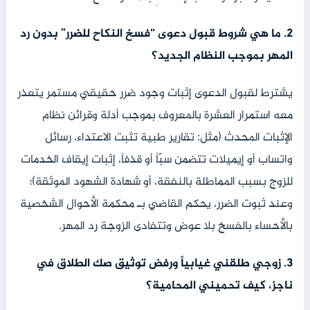
2. ما هي شروط قبول دعوى “فسخ النكاح للضرر” بدون رد
المهر بموجب النظام الجديد؟
يشترط لقبول الدعوى إثبات وجود ضرر حقيقي مستمر يتعذر
معه استمرار العشرة بالمعروف بموجب أدلة وقرائن نظام
الإثبات المحدث (مثل: تقارير طبية تثبت الاعتداء، رسائل
واتساب أو إيميلات تتضمن سبّاً أو قذفاً، إثبات إيقاف الخدمات
للزوج بسبب المماطلة بالنفقة، أو شهادة الشهود الموثقة)؛
وعند ثبوت الضرر، يحكم القاضي بـ محكمة الأحوال الشخصية
بالأحساء بالفسخ بلا عوض وتتفادى الزوجة رد المهر.
3. زوجي طلقني غيابياً ورفض توثيق صك الطلاق في
ناجز، كيف تحميني المحامية؟