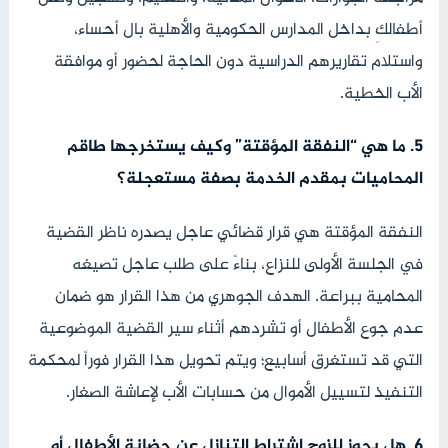
أطفالكِ بداخل المدارس الحكومية والأهلية بال أحساء،
واستلام تقاريرهم الدراسية دون الحاجة لحضور أو موافقة
الأب الخطية.
5. ما هي “النفقة المؤقتة” وكيف يستخرجها طاقم
المحاميات بمقدم الخدمة بصفة مستعجلة؟
النفقة المؤقتة هي قرار قضائي عاجل يصدره ناظر القضية
في الجلسة الأولى للنزاع، بناءً على طلب عاجل تصيغه
المحامية ببراعة. الهدف الجوهري من هذا القرار هو ضمان
عدم جوع الأطفال أو تشردهم أثناء سير القضية الموضوعية
التي قد تستغرق أسابيع؛ ويتم تحويل هذا القرار فوراً لمحكمة
التنفيذ لتسييل الأموال من حسابات الأب لإعاشة الصغار.
6. هل يجوز للزوج اشتراط التنازل عن حضانة الأطفال أو