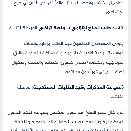
تفاصيل الخلاف وفحص الرسائل والوثائق بعيداً عن أي حرج
اجتماعي.
‫2.قيد طلب الصلح الإلزامي بـ منصة تراضي:
‏المرحلة الثانية.
يتولى المختصون المتاحون قيد الطلب وإدارة جلسات
الوساطة الودية الافتراضية؛ ومحاولة صياغة (اتفاقية طلاق
نموذجية ومحكمة) تضمن حقوق الحضانة والنفقة وتتحول
لصك تنفيذي فوراً دون محاكمة.
‫3.صياغة المذكرات وقيد الطلبات المستعجلة:
‏المرحلة
الثالثة.
في حال تعذر الصلح، قد يقوم المختص بصياغة لائحة الدعوى
الموضوعية وندعمها بطلب (الحضانة المستعجلة والنفقة