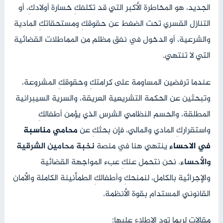
الجديد، هو المخاطرة الأكبر التي قد تكلفكِ خسارة أولادكِ، أو
التنازل القسري تحت الضغط عن حقوقكِ ومستحقاتكِ المادية
والشرعية، أو الدخول في نفق مظلم من المماطلات القضائية
التي لا تنتهي.
عندما ترفضين المساومة على كرامتكِ وحقوقكِ المشروعة،
وتبحثين عن الحكمة التشريعية العريقة، والسرية السيبرانية
المطلقة، والحسم النظامي الشرس الذي يؤمن أطفالكِ
واستقراركِ المادي والمالي، فإن بحثكِ عن
محامي مناسبة
في الاحساء
ينتهي هنا في منصة
نخبة محامين الشرقية
والأحساء
. نحن نتحمل عنكِ عبء المواجهة القضائية
والإجرائية بالكامل، لنمنحكِ وأطفالكِ الطمأنينة الكاملة والأمان
القانوني المستدام بقوة الأنظمة.
مقالات لربما تود الإطلاع عليها: