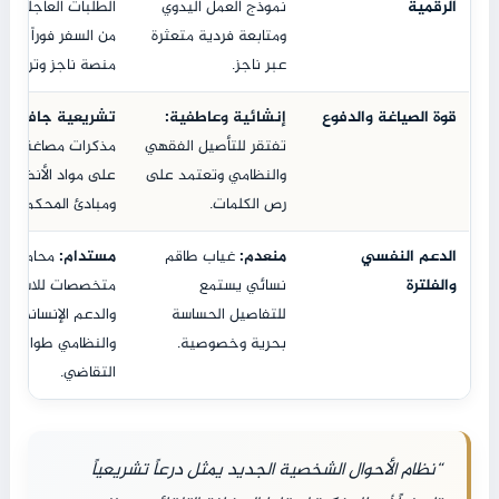
الرقمية
نموذج العمل اليدوي
الطلبات العاجلة وال
ومتابعة فردية متعثرة
من السفر فوراً عبر
عبر ناجز.
منصة ناجز وتراضي.
قوة الصياغة والدفوع
إنشائية وعاطفية:
تشريعية جافة قو
تفتقر للتأصيل الفقهي
مذكرات مصاغة بناءً
والنظامي وتعتمد على
على مواد الأنظمة
رص الكلمات.
ومبادئ المحكمة العل
الدعم النفسي
منعدم:
غياب طاقم
مستدام:
محاميات
والفلترة
نسائي يستمع
متخصصات للاستما
للتفاصيل الحساسة
والدعم الإنساني
بحرية وخصوصية.
والنظامي طوال مر
التقاضي.
“نظام الأحوال الشخصية الجديد يمثل درعاً تشريعياً