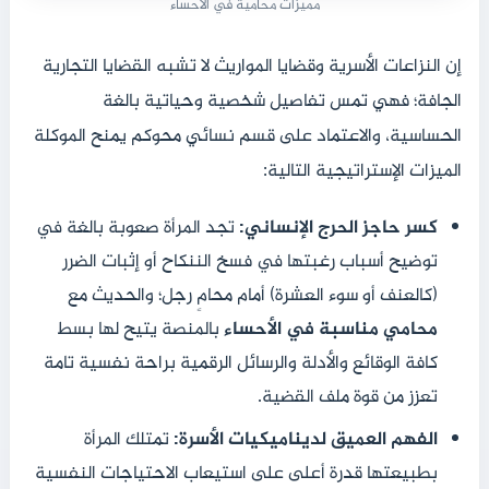
مميزات محامية في الاحساء
إن النزاعات الأسرية وقضايا المواريث لا تشبه القضايا التجارية
الجافة؛ فهي تمس تفاصيل شخصية وحياتية بالغة
الحساسية، والاعتماد على قسم نسائي محوكم يمنح الموكلة
الميزات الإستراتيجية التالية:
كسر حاجز الحرج الإنساني:
تجد المرأة صعوبة بالغة في
توضيح أسباب رغبتها في فسخ الننكاح أو إثبات الضرر
(كالعنف أو سوء العشرة) أمام محامٍ رجل؛ والحديث مع
محامي مناسبة في الأحساء
بالمنصة يتيح لها بسط
كافة الوقائع والأدلة والرسائل الرقمية براحة نفسية تامة
تعزز من قوة ملف القضية.
الفهم العميق لديناميكيات الأسرة:
تمتلك المرأة
بطبيعتها قدرة أعلى على استيعاب الاحتياجات النفسية