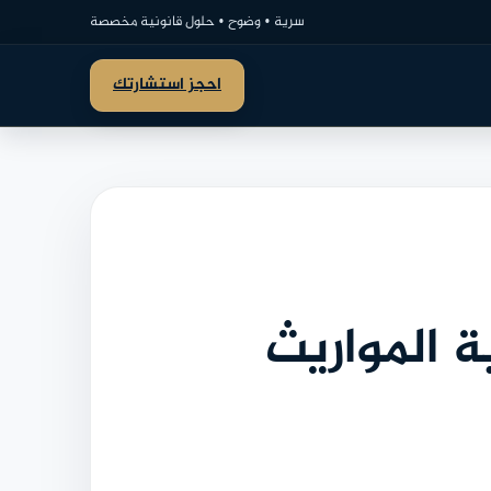
سرية • وضوح • حلول قانونية مخصصة
احجز استشارتك
ة المواريث