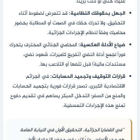
عليك حتى لو كنت بريئاً.
الجهل بحقوقك النظامية:
قد تتعرض لضغوط أثناء
التحقيق، ولا تدرك حقك في الصمت أو المطالبة بحضور
محاميك وفقاً لنظام الإجراءات الجزائية.
ضياع الأدلة العكسية:
المحامي الجنائي المحترف يتحرك
فوراً لجمع أدلة النفي (تفريغ كاميرات، شهود نفي،
مستندات مالية) قبل تلفها أو التلاعب بها.
قرارات التوقيف وتجميد الحسابات:
في الجرائم
الاقتصادية الكبرى، تصدر قرارات فورية بتجميد الحسابات
والمنع من السفر؛ التدخل المبكر يساهم في تقديم دفوع
تمنع هذه الإجراءات التعسفية.
“في القضايا الجزائية، التحقيق الأول في النيابة العامة
هو حجر الأساس. ما يُكتب في محضر التحقيق الأول