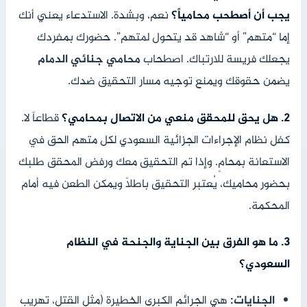
يجب أن أصطحب محامياً؟
نعم، وبشدة. الاستدعاء يعني أنك
إما “متهم” أو “شاهد قد يتحول لمتهم”. حضورك بمفردك
يجعلك فريسة للارتباك. اصطحاب
محامي جنائي الدمام
يضمن حقوقك ويمنع توجيه مسار التحقيق ضدك.
2. هل يحق للمحقق منعي من الاتصال بمحامي؟
قطاعاً لا.
كفل نظام الإجراءات الجزائية السعودي لكل متهم الحق في
الاستعانة بمحامٍ. وإذا تم التحقيق معك ورفض المحقق طلبك
بحضور محاميك، يُعتبر التحقيق باطلاً ويمكن الطعن فيه أمام
المحكمة.
3. ما هو الفرق بين الجناية والجنحة في النظام
السعودي؟
الجنايات:
هي الجرائم الكبرى الخطيرة (مثل القتل، تهريب