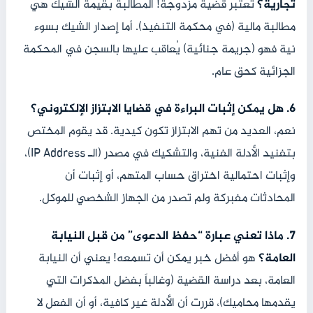
تجارية؟
تعتبر قضية مزدوجة! المطالبة بقيمة الشيك هي
مطالبة مالية (في محكمة التنفيذ). أما إصدار الشيك بسوء
نية فهو (جريمة جنائية) يُعاقب عليها بالسجن في المحكمة
الجزائية كحق عام.
6. هل يمكن إثبات البراءة في قضايا الابتزاز الإلكتروني؟
نعم، العديد من تهم الابتزاز تكون كيدية. قد يقوم المختص
بتفنيد الأدلة الفنية، والتشكيك في مصدر (الـ IP Address)،
وإثبات احتمالية اختراق حساب المتهم، أو إثبات أن
المحادثات مفبركة ولم تصدر من الجهاز الشخصي للموكل.
7. ماذا تعني عبارة “حفظ الدعوى” من قبل النيابة
العامة؟
هو أفضل خبر يمكن أن تسمعه! يعني أن النيابة
العامة، بعد دراسة القضية (وغالباً بفضل المذكرات التي
يقدمها محاميك)، قررت أن الأدلة غير كافية، أو أن الفعل لا