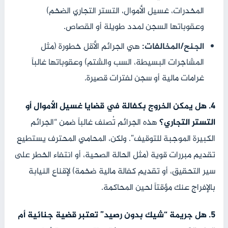
المخدرات، غسيل الأموال، التستر التجاري الضخم)
وعقوباتها السجن لمدد طويلة أو القصاص.
الجنح/المخالفات:
هي الجرائم الأقل خطورة (مثل
المشاجرات البسيطة، السب والشتم) وعقوباتها غالباً
غرامات مالية أو سجن لفترات قصيرة.
4. هل يمكن الخروج بكفالة في قضايا غسيل الأموال أو
التستر التجاري؟
هذه الجرائم تُصنف غالباً ضمن “الجرائم
الكبيرة الموجبة للتوقيف”. ولكن، المحامي المحترف يستطيع
تقديم مبررات قوية (مثل الحالة الصحية، أو انتفاء الخطر على
سير التحقيق، أو تقديم كفالة مالية ضخمة) لإقناع النيابة
بالإفراج عنك مؤقتاً لحين المحاكمة.
5. هل جريمة “شيك بدون رصيد” تعتبر قضية جنائية أم