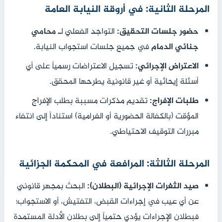
المرحلة الثانية: في أروقة النيابة العامة
حضور جلسات التحقيق:
التواجد الفعلي لـ
محامي
جنائي الدمام
في جميع جلسات استجواب النيابة.
الاعتراض الإجرائي:
تسجيل الاعتراضات رسمياً على أي
أسئلة إيحائية أو غير قانونية يطرحها المحقق.
طلبات الإفراج:
تقديم مذكرات مسببة بطلب الإفراج
المؤقت (بالكفالة الحضورية أو الغرامية) استناداً إلى انتفاء
مبررات التوقيف الاحتياطي.
المرحلة الثالثة: المرافعة في المحكمة الجزائية
صيد الثغرات الإجرائية (البطلان):
البحث بمجهر قانوني
عن أي عيب في إجراءات القبض، التفتيش، أو الاستجواب؛
فبطلان الإجراءات يؤدي حتمياً إلى بطلان الأدلة المستمدة