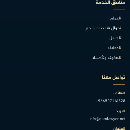
مناطق الخدمة
الدمام
أحوال شخصية بالخبر
الجبيل
القطيف
الهفوف والأحساء
تواصل معنا
الهاتف
+966507116828
البريد
info@damlawyer.net
العنوان