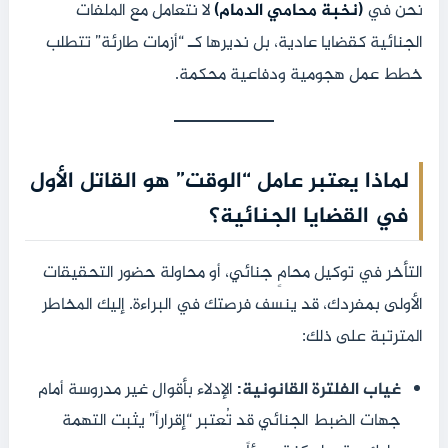
نحن في
(نخبة محامي الدمام)
لا نتعامل مع الملفات
الجنائية كقضايا عادية، بل نديرها كـ “أزمات طارئة” تتطلب
خطط عمل هجومية ودفاعية محكمة.
لماذا يعتبر عامل “الوقت” هو القاتل الأول
في القضايا الجنائية؟
التأخر في توكيل محامٍ جنائي، أو محاولة حضور التحقيقات
الأولى بمفردك، قد ينسف فرصتك في البراءة. إليك المخاطر
المترتبة على ذلك:
غياب الفلترة القانونية:
الإدلاء بأقوال غير مدروسة أمام
جهات الضبط الجنائي قد تُعتبر “إقراراً” يثبت التهمة