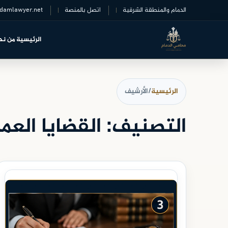
خطى
الدمام والمنطقة الشرقية
اتصل بالمنصة
damlawyer.net
لى
لمحتوى
الرئيسية
من نح
الرئيسية
/
الأرشيف
التصنيف:
القضايا العما