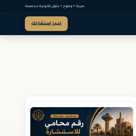
سرية • وضوح • حلول قانونية مخصصة
احجز استشارتك