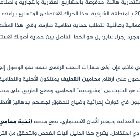
رية هائلة، مدفوعة بالمشاريع العقارية والتجارية والصناعي
تتماشى مع مستهدفات رؤية المملكة 2030 بالمنطقة الشرقية. هذا الحراك الاقتصادي المتسارع 
وعمالية وعائلية تتطلب حماية نظامية صارمة. وفي هذا المش
 مجرد إجراء عابر؛ بل هو الخط الفاصل بين حماية أصولك الاستثم
وني قائم، فإن أولى مسارات البحث الرقمي تتجه نحو الوصول إل
حصول على
ارقام محامين القطيف
يمتلكون الأهلية والنظامية 
ث هو التثبت من “مشروعية” المحامي، وقطع الطريق على منتح
ببون في كوارث إجرائية وضياع للحقوق لجهلهم بدهاليز الأنظم
ة العدلية وتوفير الأمان الاستثماري، تضع منصة
(نخبة محامي 
دي المتكامل. يشرح هذا الدليل آليات الفحص والتحقق من الت