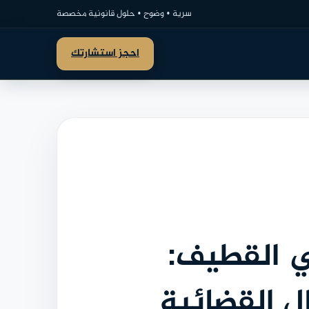
سرية • وضوح • حلول قانونية مخصصة
احجز استشارتك
ي القطيف:
ل القضائية