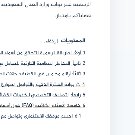
الرسمية عبر بوابة وزارة العدل السعودية
قضاياكم بامتياز.
المحتويات
إخفاء
1
أولاً: الطريقة الرسمية للتحقق من أسماء
2
ثانياً: المخاطر النظامية الكارثية للتعامل 
3
ثالثاً: أرقام محامين في القطيف: حالات الط
4
⚠️ بوابة الفلترة الذكية والتواصل الطوارئ (Lead Filter
5
رابعاً: التصنيف التخصصي للخدمات القضا
6
خامساً: الأسئلة الشائعة (FAQ) حول أسماء وأرقام محامين القطيف
6.1
احسم موقفك الاستثماري وتواصل مع 