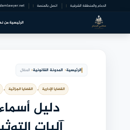
خطى
الدمام والمنطقة الشرقية
اتصل بالمنصة
damlawyer.net
لى
لمحتوى
الرئيسية
من نح
الرئيسية
المدونة القانونية
المقال
القضايا الإدارية
, 
القضايا الجزائية
, 
دليل أسماء
آليات التوث