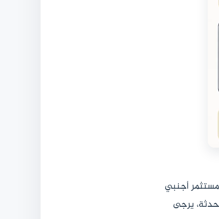
 مستثمر أجنبي
محدثة، يرجى