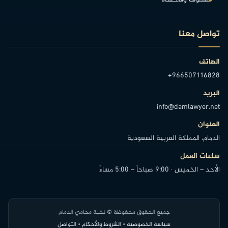
تواصل معنا
الهاتف
+966507116828
البريد
info@damlawyer.net
العنوان
الدمام، المملكة العربية السعودية
ساعات العمل
الأحد – الخميس · 9:00 صباحاً – 5:00 مساءً
جميع الحقوق محفوظة © نخبة محامي الدمام
سياسة الخصوصية
•
الشروط والأحكام
•
التواصل