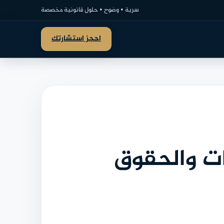
سرية • وضوح • حلول قانونية مخصصة
احجز استشارتك
ات والحقوق