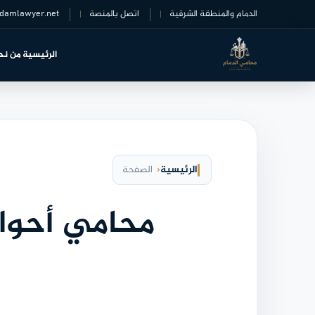
خطى
الدمام والمنطقة الشرقية
اتصل بالمنصة
damlawyer.net
لى
لمحتوى
الرئيسية
من نح
الرئيسية
الصفحة
محامي أحوال