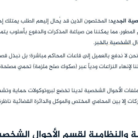
صية الجديد:
المختصون الذين قد يُحال إليهم الطلب يمتلك إ
م المطور، مما يمكننا من صياغة المذكرات والدفوع بأسلوب يتما
ال الشخصية بالخبر
.
حن لا ندفع بالعميل إلى قاعات المحاكم مباشرة؛ بل نبذل قص
لنا لإنهاء النزاعات ودياً عبر (صكوك صلح ملزمة) تحمي مصلحة 
لفات الأحوال الشخصية لدينا تخضع لبروتوكولات حماية وتشفي
كات إلا بين المحامي المختص والموكل والدائرة القضائية ناظرة
ة والنظامية لقسم الأحوال الشخصية