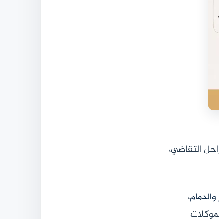
احل التقاضي،
والدمام
،
لموكلات