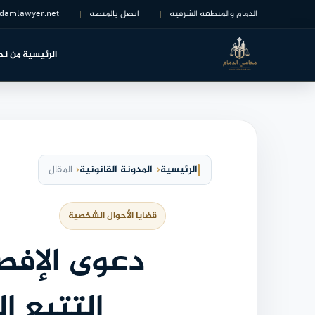
خطى
الدمام والمنطقة الشرقية
اتصل بالمنصة
damlawyer.net
لى
لمحتوى
الرئيسية
من نح
الرئيسية
المدونة القانونية
المقال
قضايا الأحوال الشخصية
دعوى الإفص
التتبع 