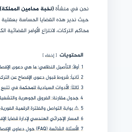
نحن في منشأة
(نخبة محامين المملكة)
حيث ندير هذه القضايا الحساسة بعقلية ا
محاكم التركات، لانتزاع الأوامر القضائية
المحتويات
إخفاء
1
أولاً: التأصيل النظامي: ما هي دعوى الإفصاح
2
ثانياً: شروط قبول دعوى الإفصاح عن التر
3
ثالثاً: الأدوات السيادية للمحكمة في تتبع
4
جدول مقارنة: الفروق الجوهرية والتشغيل
5
⚠️ بوابة التواصل والفلترة الرقمية الفورية
6
المسار الإجرائي الهندسي لإدارة قضايا الإ
7
الأسئلة الشائعة (FAQ) حول دعاوى الإفصاح والاستعلام عن أموال المتوفى