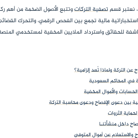
، نعتبر قسم
تصفية التركات
وتتبع الأصول الضخمة من أهم ركائ
ستخباراتية مالية تجمع بين الفحص الرقمي، والتحرك القضائي
 الكاشفة للحقائق واسترداد الملايين المخفية لمستخدمي المنص
 عن التركة ولماذا تُعد إلزامية؟
كة في المحاكم السعودية
 الحسابات والأموال المخفية
ية بين دعوى الإفصاح ودعوى محاسبة التركة
 لحماية الثروات
فصاح داخل منشأتنـا