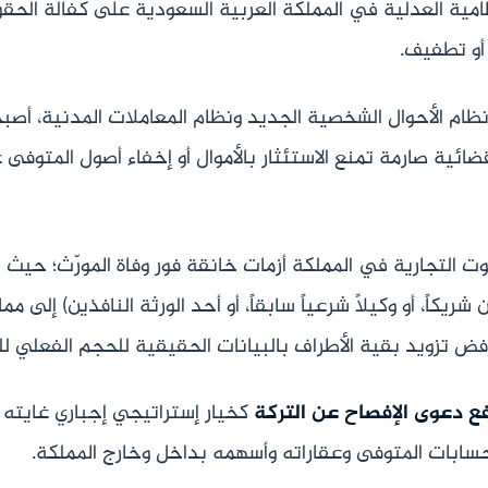
امية العدلية في المملكة العربية السعودية على كفالة الحقو
أو تطفيف.
 نظام الأحوال الشخصية الجديد ونظام المعاملات المدنية، أ
ائية صارمة تمنع الاستئثار بالأموال أو إخفاء أصول المتوفى
يوت التجارية في المملكة أزمات خانقة فور وفاة المورّث؛ حيث
يكاً، أو وكيلاً شرعياً سابقاً، أو أحد الورثة النافذين) إلى م
ورفض تزويد بقية الأطراف بالبيانات الحقيقية للحجم الفعلي للث
فع دعوى الإفصاح عن التركة
كخيار إستراتيجي إجباري غايته
سابات المتوفى وعقاراته وأسهمه بداخل وخارج المملكة.