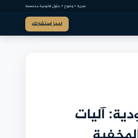
سرية • وضوح • حلول قانونية مخصصة
احجز استشارتك
ية: آليات
لمخفية