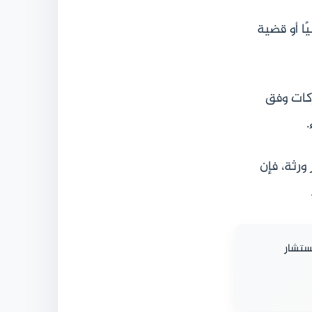
ًا أو قضية
كات وفق
.
رثة، فإن
ستشار