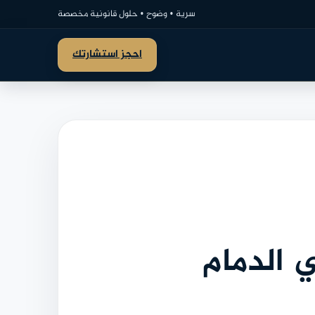
سرية • وضوح • حلول قانونية مخصصة
احجز استشارتك
 الدمام