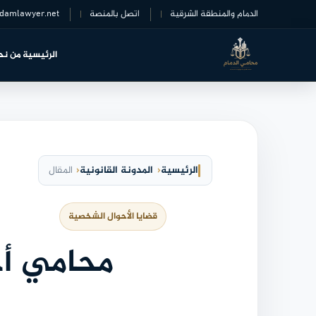
خطى
الدمام والمنطقة الشرقية
اتصل بالمنصة
damlawyer.net
لى
لمحتوى
الرئيسية
من نح
الرئيسية
المدونة القانونية
المقال
قضايا الأحوال الشخصية
محامي أح