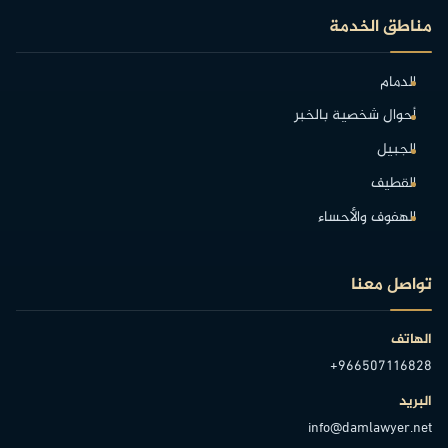
مناطق الخدمة
الدمام
أحوال شخصية بالخبر
الجبيل
القطيف
الهفوف والأحساء
تواصل معنا
الهاتف
+966507116828
البريد
info@damlawyer.net