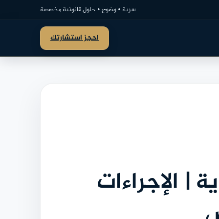
سرية • وضوح • حلول قانونية مخصصة
احجز استشارتك
| الإجراءات
ض