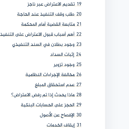
19
تقديم الاعتراض عبر ناجز
20
طلب وقف التنفيذ عند الحاجة
21
متابعة القضية أمام المحكمة
22
أهم أسباب قبول الاعتراض على التنفيذ
23
وجود بطلان في السند التنفيذي
24
إثبات السداد
25
وجود تزوير
26
مخالفة الإجراءات النظامية
27
عدم استحقاق المبلغ
28
ماذا يحدث إذا تم رفض الاعتراض؟
29
الحجز على الحسابات البنكية
30
الإفصاح عن الأصول
31
إيقاف الخدمات