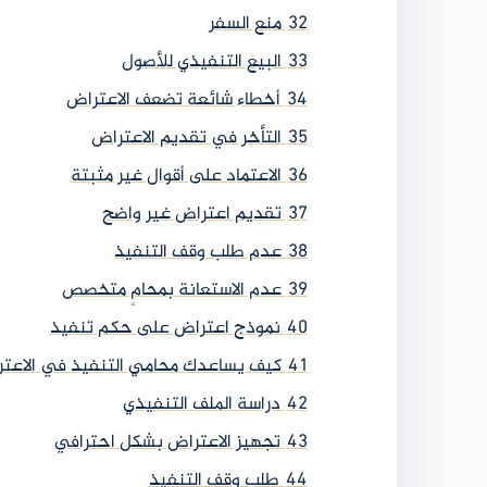
32
منع السفر
33
البيع التنفيذي للأصول
34
أخطاء شائعة تضعف الاعتراض
35
التأخر في تقديم الاعتراض
36
الاعتماد على أقوال غير مثبتة
37
تقديم اعتراض غير واضح
38
عدم طلب وقف التنفيذ
39
عدم الاستعانة بمحامٍ متخصص
40
نموذج اعتراض على حكم تنفيذ
41
كيف يساعدك محامي التنفيذ في الاعت
42
دراسة الملف التنفيذي
43
تجهيز الاعتراض بشكل احترافي
44
طلب وقف التنفيذ