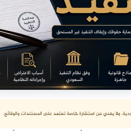
دية، ولا يغني عن استشارة خاصة تعتمد على المستندات والوقائع.