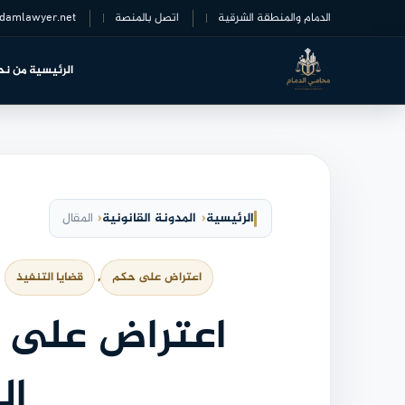
خطى
الدمام والمنطقة الشرقية
اتصل بالمنصة
damlawyer.net
لى
لمحتوى
الرئيسية
من نح
الرئيسية
المدونة القانونية
المقال
اعتراض على حكم
, 
قضايا التنفيذ
اعتراض على ح
ال