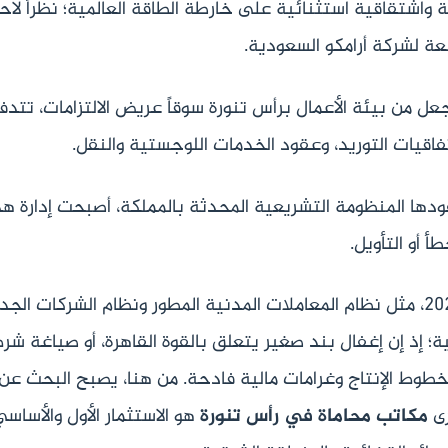
واشتقاقية استثنائية على خارطة الطاقة العالمية؛ نظراً لاحت
عة لشركة أرامكو السعودية.
عل من بيئة الأعمال برأس تنورة سوقاً عريض الالتزامات، تتدف
تفاقيات التوريد، وعقود الخدمات اللوجستية والنقل.
دها المنظومة التشريعية المحدثة بالمملكة، أصبحت إدارة هذ
 أو التأويل.
ومع صدور الأنظمة العدلية الكبرى لعام 2026، مثل نظام المعاملات المدنية المطور ونظام الشركا
ة؛ إذ إن إغفال بند صغير يتعلق بالقوة القاهرة، أو صياغة شر
ط الإنتاج وغرامات مالية فادحة. من هنا، يصبح البحث عن
رى
مكاتب محاماة في رأس تنورة
هو الاستثمار الأول والأساسي