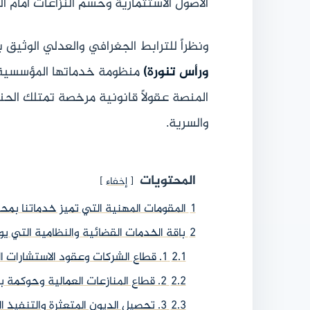
الأصول الاستثمارية وحسم النزاعات أمام ال
ونظراً للترابط الجغرافي والعدلي الوثيق
ورأس تنورة)
منظومة خدماتها المؤسسية ال
المنصة عقولاً قانونية مرخصة تمتلك الحنك
والسرية.
المحتويات
إخفاء
1
المقومات المهنية التي تميز خدماتنا بمح
2
باقة الخدمات القضائية والنظامية التي ي
2.1
1. قطاع الشركات وعقود الاستشارات السنوية (Corporate Services)
2.2
2. قطاع المنازعات العمالية وحوكمة بيئة العمل
2.3
3. تحصيل الديون المتعثرة والتنفيذ القضائي الشرس