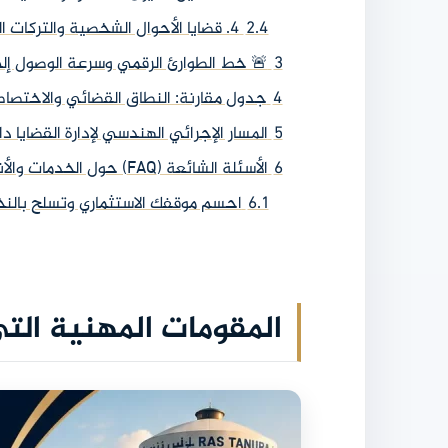
2.4
4. قضايا الأحوال الشخصية والتركات العقارية للأفراد
3
🚨 خط الطوارئ الرقمي وسرعة الوصول إل
4
جدول مقارنة: النطاق القضائي والاختصا
5
المسار الإجرائي الهندسي لإدارة القضايا 
6
الأسئلة الشائعة (FAQ) حول الخدمات والأنظمة القضائية برأس تنورة
6.1
احسم موقفك الاستثماري وتسلح بالنخب
المقومات المهنية الت