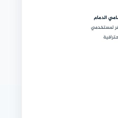
امي الدمام
وفر لمستخدمي
حترافية