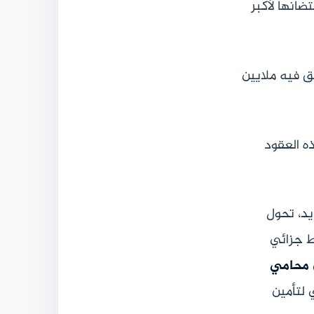
ضانها لأكبر
ق فيه ملايين
ه العقود
ت الجديد، تحول
ط جزائي
محامي
 لتأمين