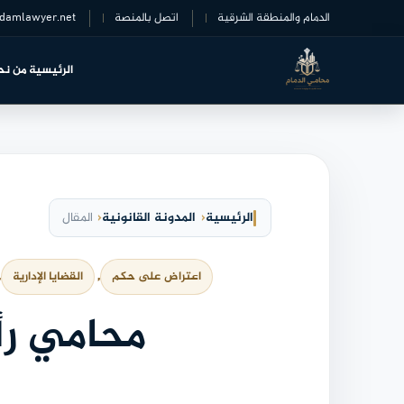
خطى
الدمام والمنطقة الشرقية
اتصل بالمنصة
damlawyer.net
لى
لمحتوى
الرئيسية
من نح
الرئيسية
المدونة القانونية
المقال
اعتراض على حكم
, 
القضايا الإدارية
 
محامي رأ